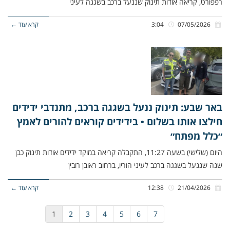
רפפורט, קריאה אודות תינוק שננעל ברכב בשגגה לעיני
07/05/2026
3:04
קרא עוד ←
באר שבע: תינוק ננעל בשגגה ברכב, מתנדבי ידידים
חילצו אותו בשלום • בידידים קוראים להורים לאמץ
״כלל מפתח״
היום (שלישי) בשעה 11:27, התקבלה קריאה במוקד ידידים אודות תינוק כבן
שנה שננעל בשגגה ברכב לעיני הוריו, ברחוב ראובן רובין
21/04/2026
12:38
קרא עוד ←
1
2
3
4
5
6
7