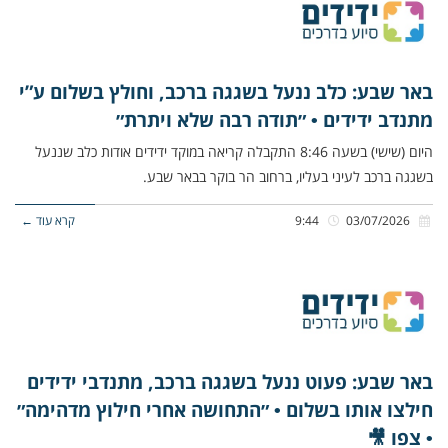
באר שבע: כלב ננעל בשגגה ברכב, וחולץ בשלום ע”י
מתנדב ידידים • ״תודה רבה שלא ויתרת״
היום (שישי) בשעה 8:46 התקבלה קריאה במוקד ידידים אודות כלב שננעל
בשגגה ברכב לעיני בעליו, ברחוב הר בוקר בבאר שבע.
03/07/2026
9:44
קרא עוד ←
באר שבע: פעוט ננעל בשגגה ברכב, מתנדבי ידידים
חילצו אותו בשלום • ״התחושה אחרי חילוץ מדהימה״
• צפו 🎥