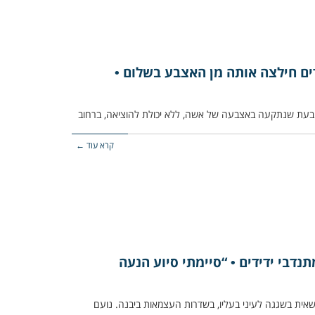
ם חילצה אותה מן האצבע בשלום •
קרא עוד ←
נדבי ידידים • “סיימתי סיוע הנעה
ב שננעל במשאית בשגגה לעיני בעליו, בשדרות העצמאות ביבנה. נועם