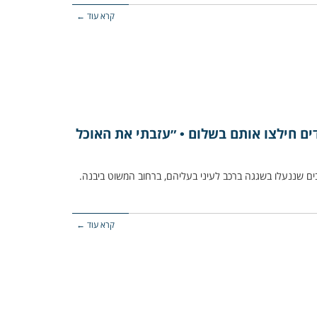
קרא עוד ←
ים חילצו אותם בשלום • ״עזבתי את האוכל
דות שלושה כלבים שננעלו בשגגה ברכב לעיני בעליהם, ברחוב המשוט ביבנה.
קרא עוד ←