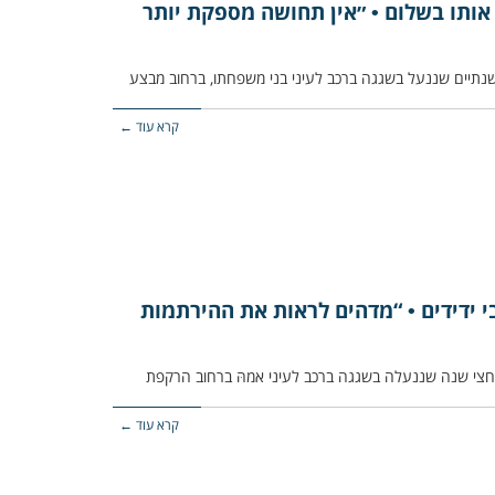
 אותו בשלום • ״אין תחושה מספקת יותר
קרא עוד ←
י ידידים • “מדהים לראות את ההירתמות
קרא עוד ←