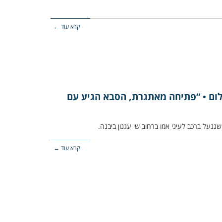
קרא עוד ←
לום • “פתיחה מאתגרת, הסבא הגיע עם
קרא עוד ←