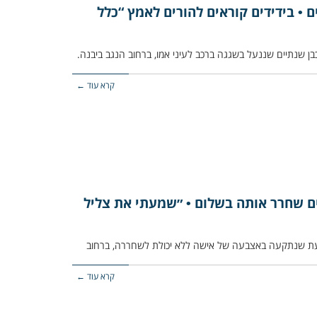
ם • בידידים קוראים להורים לאמץ “כלל
ן שנתיים שננעל בשגגה ברכב לעיני אמו, ברחוב הנגב ביבנה.
קרא עוד ←
ם שחרר אותה בשלום • ״שמעתי את צליל
קרא עוד ←