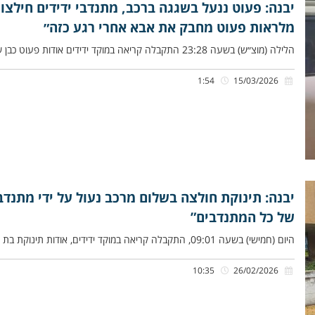
יבנה: פעוט ננעל בשגגה ברכב, מתנדבי ידידים חילצו
מלראות פעוט מחבק את אבא אחרי רגע כזה״
הלילה (מוצ״ש) בשעה 23:28 התקבלה קריאה במוקד ידידים אודות פעוט כבן שנתיים שננעל בשגגה ברכב לעיני בני משפחתו, ברחוב מבצע
1:54
15/03/2026
יבנה: תינוקת חולצה בשלום מרכב נעול על ידי מתנדב
של כל המתנדבים”
היום (חמישי) בשעה 09:01, התקבלה קריאה במוקד ידידים, אודות תינוקת בת חצי שנה שננעלה בשגגה ברכב לעיני אמהּ ברחוב הרקפת
10:35
26/02/2026