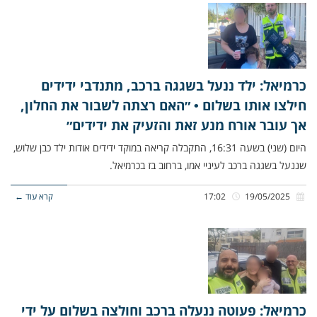
כרמיאל: ילד ננעל בשגגה ברכב, מתנדבי ידידים
חילצו אותו בשלום • ״האם רצתה לשבור את החלון,
אך עובר אורח מנע זאת והזעיק את ידידים״
היום (שני) בשעה 16:31, התקבלה קריאה במוקד ידידים אודות ילד כבן שלוש,
שננעל בשגגה ברכב לעיניי אמו, ברחוב בז בכרמיאל.
19/05/2025
17:02
קרא עוד ←
כרמיאל: פעוטה ננעלה ברכב וחולצה בשלום על ידי