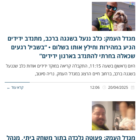
מגדל העמק: כלב ננעל בשגגה ברכב, מתנדב ידידים
הגיע במהירות וחילץ אותו בשלום • “בשביל רגעים
שכאלה בחרתי להתנדב בארגון ידידים”
היום (ראשון) בשעה 11:15, התקבלה קריאה במוקד ידידים אודות כלב שננעל
בשגגה ברכב, ברחוב חיים הרצוג במגדל העמק. נריה סיונוב,
20/04/2025
12:06
קרא עוד ←
מגדל העמק: פעוטה נלכדה בתוך משחק ביתי, מנהל