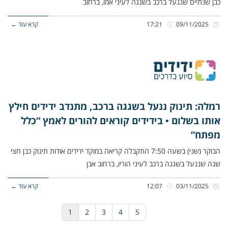
כבן שנתיים שננעל ברכב בשגגה לעיני אמו, ברחוב
09/11/2025
17:21
קרא עוד ←
רמלה: תינוק ננעל בשגגה ברכב, מתנדב ידידים חילץ
אותו בשלום • בידידים קוראים להורים לאמץ “כלל
מפתח”
הבוקר (שני) בשעה 7:50 התקבלה קריאה במוקד ידידים אודות תינוק כבן חצי
שנה שננעל בשגגה ברכב לעיני הוריו, ברחוב אבן
03/11/2025
12:07
קרא עוד ←
1
2
3
4
5