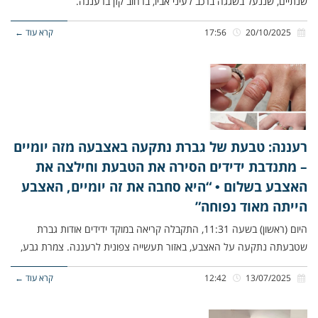
שנתיים, שננעל בשגגה ברכב לעיני אביו, ברחוב קזן ברעננה.
20/10/2025
17:56
קרא עוד ←
רעננה: טבעת של גברת נתקעה באצבעה מזה יומיים
– מתנדבת ידידים הסירה את הטבעת וחילצה את
האצבע בשלום • “היא סחבה את זה יומיים, האצבע
הייתה מאוד נפוחה”
היום (ראשון) בשעה 11:31, התקבלה קריאה במוקד ידידים אודות גברת
שטבעתה נתקעה על האצבע, באזור תעשייה צפונית לרעננה. צמרת גבע,
13/07/2025
12:42
קרא עוד ←