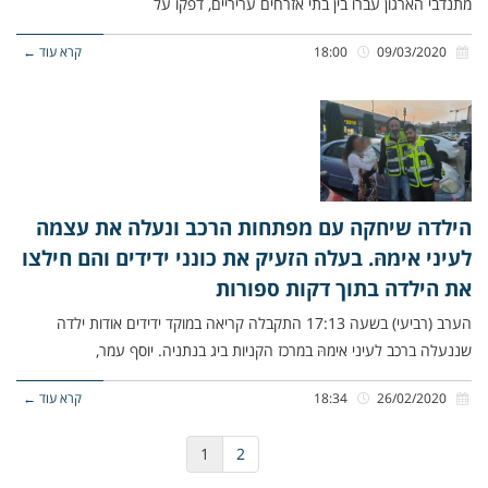
מתנדבי הארגון עברו בין בתי אזרחים עריריים, דפקו על
09/03/2020
18:00
קרא עוד ←
הילדה שיחקה עם מפתחות הרכב ונעלה את עצמה
לעיני אימהּ. בעלה הזעיק את כונני ידידים והם חילצו
את הילדה בתוך דקות ספורות
הערב (רביעי) בשעה 17:13 התקבלה קריאה במוקד ידידים אודות ילדה
שננעלה ברכב לעיני אימהּ במרכז הקניות ביג בנתניה. יוסף עמר,
26/02/2020
18:34
קרא עוד ←
1
2