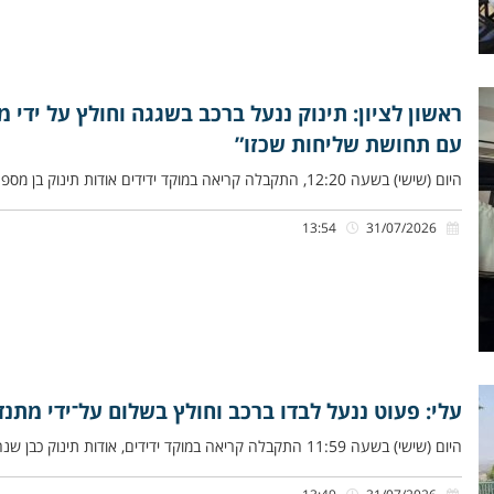
ראשון לציון: תינוק ננעל ברכב בשגגה וחולץ על ידי 
עם תחושת שליחות שכזו”
היום (שישי) בשעה 12:20, התקבלה קריאה במוקד ידידים אודות תינוק בן מספר חודשים שננעל ברכב בשגגה לעיני אמו, בקניון הראשונים
13:54
31/07/2026
עלי: פעוט ננעל לבדו ברכב וחולץ בשלום על־ידי מתנד
היום (שישי) בשעה 11:59 התקבלה קריאה במוקד ידידים, אודות תינוק כבן שנה וחצי שננעל ברכב בשגגה לעיני אימו, ברחוב רקפת,