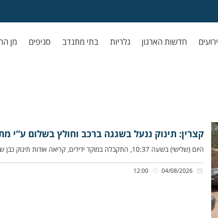
ירועים
חדשות הארגון
גלריות
בתי מתנדב
סניפים
מן הת
קצרין: תינוק ננעל בשגגה ברכב וחולץ בשלום ע”י מתנ
היום (שלישי) בשעה 10:37, התקבלה במוקד ידידים, קריאה אודות תינוק כבן שנה שננעל בשגגה ברכב, במתחם עגלת הקפה ״בולה״ בקצרין.
12:00
04/08/2026