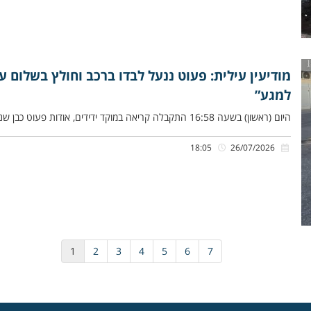
מודיעין עילית: פעוט ננעל לבדו ברכב וחולץ בשלום על
למגע”
היום (ראשון) בשעה 16:58 התקבלה קריאה במוקד ידידים, אודות פעוט כבן שנתיים שננעל ברכב בשגגה לעיני אימו, ברחוב רבינו תם,
18:05
26/07/2026
1
2
3
4
5
6
7