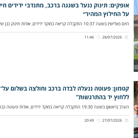
אופקים: תינוק ננעל בשגגה ברכב, מתנדבי ידידים חיל
על החילוץ המהיר״
היום (שלישי) בשעה 10:37 התקבלה קריאה במוקד ידידים, אודות תינוק כבן שלושה חודשים שננעל בשגגה ברכב לעיני אימו, ברחוב כצנלסון
11:46
28/07/2026
קטמון: פעוטה ננעלה לבדה ברכב וחולצה בשלום על־יד
ללחוץ יד בהתרגשות”
הערב (ראשון) בשעה 19:30 התקבלה קריאה במוקד ידידים, אודות פעוטה כבת שנתיים שננעלה ברכב בשגגה לעיני אימהּ, ברחוב אבא חלקיה
20:49
27/07/2026