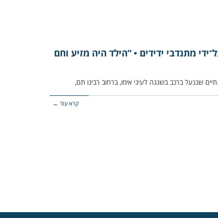
־ידי מתנדבי ידידים • “הילד היה מזיע וחם
קרא עוד ←