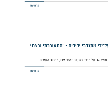
קרא עוד ←
־ידי מתנדבי ידידים • “התעוררתי ורצתי
קרא עוד ←