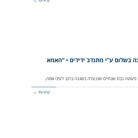
קרא עוד ←
 בשלום ע”י מתנדב ידידים • “האמא
קרא עוד ←