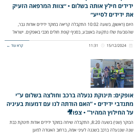
ידידים חילץ אותה בשלום • ״צוות המרפאה הזעיק
את ידידים לסייע״
היום (ראשון), בשעה 10:02 התקבלה קריאה במוקד ידידים אודות גבר,
שהטבעת שלו נתקעה באצבע, בסניף קופת חולים מכבי באופקים. ישראל
15/12/2024
11:31
קרא עוד ←
אופקים: תינוקת ננעלה ברכב וחולצה בשלום ע”י
מתנדבי ידידים • “האם הודתה לנו עם דמעות בעיניה
על החילוץ המהיר” • צפו🎥
הבוקר (שני) בשעה 8:20, התקבלה שיחה במוקד ידידים אודות תינוקת כבת
שנה שננעלה ברכב בשגגה לעיני אמהּ, ברחוב האגודה למען