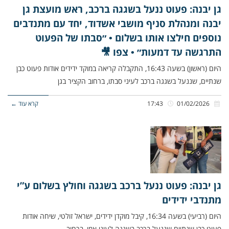
גן יבנה: פעוט ננעל בשגגה ברכב, ראש מועצת גן
יבנה ומנהלת סניף מושבי אשדוד, יחד עם מתנדבים
נוספים חילצו אותו בשלום • ״סבתו של הפעוט
התרגשה עד דמעות״ • צפו 🎥
היום (ראשון) בשעה 16:43, התקבלה קריאה במוקד ידידים אודות פעוט כבן
שנתיים, שננעל בשגגה ברכב לעיני סבתו, ברחוב הקציר בגן
01/02/2026
17:43
קרא עוד ←
גן יבנה: פעוט ננעל ברכב בשגגה וחולץ בשלום ע”י
מתנדבי ידידים
היום (רביעי) בשעה 16:34, קיבל מוקדן ידידים, ישראל זולטי, שיחה אודות
פעוט כבן שנתיים שננעל ברכב בשגגה לעיני אמו, ברחוב