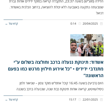
הלילה (מוצ”ש) בשעה 23:37, התקבלה קריאה במוקד ידידים אודות גברת
שטבעתה נתקעה באצבעה ללא יכולת להוציאה, ברחוב הכלנית באשדוד.
דניאל
20/04/2025
0:14
קרא עוד ←
אשדוד: תינוקת ננעלה ברכב וחולצה בשלום ע”י
מתנדבי ידידים • “כל אירוע חילוץ מרגש כמו בפעם
הראשונה”
היום (רביעי) בשעה 16:45 קיבל אחמ”ש מוקד צפון – שניאור זלמן
ניסילעוויטש, קריאה אודות תינוקת כבת שנה, שננעלה ברכב בשגגה
22/01/2025
15:17
קרא עוד ←