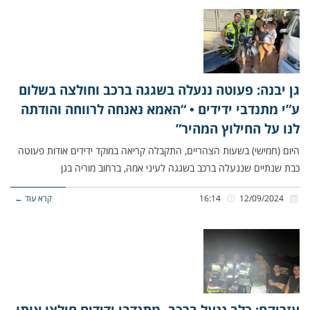
גן יבנה: פעוטה ננעלה בשגגה ברכב וחולצה בשלום
ע”י מתנדבי ידידים • “האמא נאנחה לרווחה והודתה
לנו על החילוץ המהיר”
היום (חמישי) בשעות הצהריים, התקבלה קריאה במוקד ידידים אודות פעוטה
כבת שנתיים שננעלה ברכב בשגגה לעיני אמהּ, ברחוב מוריה בגן
12/09/2024
16:14
קרא עוד ←
עזריקם: כלב ננעל ברכב, מתנדבי ידידים חילצו אותו