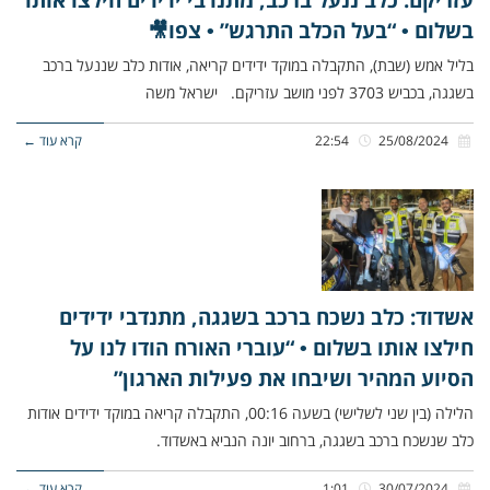
בשלום • “בעל הכלב התרגש” • צפו🎥
בליל אמש (שבת), התקבלה במוקד ידידים קריאה, אודות כלב שננעל ברכב
בשגגה, בכביש 3703 לפני מושב עזריקם. ישראל משה
25/08/2024
22:54
קרא עוד ←
אשדוד: כלב נשכח ברכב בשגגה, מתנדבי ידידים
חילצו אותו בשלום • “עוברי האורח הודו לנו על
הסיוע המהיר ושיבחו את פעילות הארגון”
הלילה (בין שני לשלישי) בשעה 00:16, התקבלה קריאה במוקד ידידים אודות
כלב שנשכח ברכב בשגגה, ברחוב יונה הנביא באשדוד.
30/07/2024
1:01
קרא עוד ←