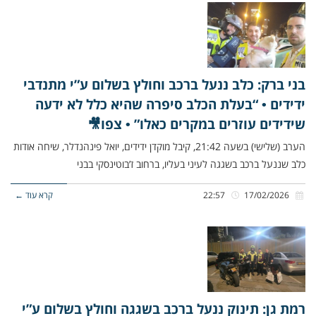
בני ברק: כלב ננעל ברכב וחולץ בשלום ע”י מתנדבי
ידידים • “בעלת הכלב סיפרה שהיא כלל לא ידעה
שידידים עוזרים במקרים כאלו” • צפו🎥
הערב (שלישי) בשעה 21:42, קיבל מוקדן ידידים, יואל פינהנדלר, שיחה אודות
כלב שננעל ברכב בשגגה לעיני בעליו, ברחוב ז’בוטינסקי בבני
17/02/2026
22:57
קרא עוד ←
רמת גן: תינוק ננעל ברכב בשגגה וחולץ בשלום ע”י