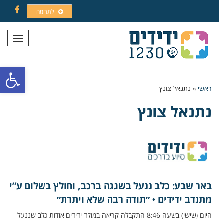
לתרומה
Facebook
תפריט
פתח סרגל
ראשי
»
נתנאל צונץ
נתנאל צונץ
באר שבע: כלב ננעל בשגגה ברכב, וחולץ בשלום ע”י
מתנדב ידידים • ״תודה רבה שלא ויתרת״
היום (שישי) בשעה 8:46 התקבלה קריאה במוקד ידידים אודות כלב שננעל