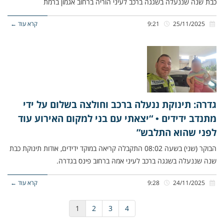
כבת שנה שננעלה בשגגה ברכב לעיני הוריה ברחוב אגמון ברמת
25/11/2025
9:21
קרא עוד ←
גדרה: תינוקת ננעלה ברכב וחולצה בשלום על ידי
מתנדב ידידים • “יצאתי עם בני למקום האירוע עוד
לפני שהוא התלבש”
הבוקר (שני) בשעה 08:02 התקבלה קריאה במוקד ידידים, אודות תינוקת כבת
שנה שננעלה בשגגה ברכב לעיני אמהּ ברחוב פינס בגדרה.
24/11/2025
9:28
קרא עוד ←
1
2
3
4