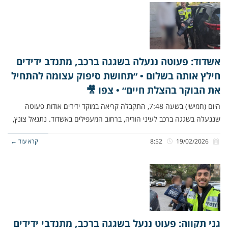
אשדוד: פעוטה ננעלה בשגגה ברכב, מתנדב ידידים
חילץ אותה בשלום • ״תחושת סיפוק עצומה להתחיל
את הבוקר בהצלת חיים״ • צפו 🎥
היום (חמישי) בשעה 7:48, התקבלה קריאה במוקד ידידים אודות פעוטה
שננעלה בשגגה ברכב לעיני הוריה, ברחוב המעפילים באשדוד. נתנאל צונץ,
19/02/2026
8:52
קרא עוד ←
גני תקווה: פעוט ננעל בשגגה ברכב, מתנדבי ידידים