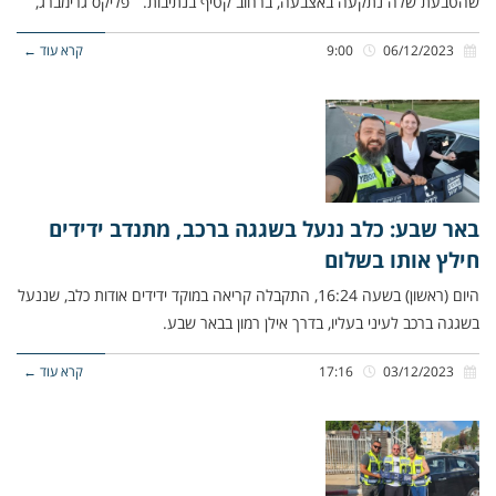
שהטבעת שלה נתקעה באצבעה, ברחוב קטיף בנתיבות. פליקס גרימברג,
06/12/2023
9:00
קרא עוד ←
באר שבע: כלב ננעל בשגגה ברכב, מתנדב ידידים
חילץ אותו בשלום
היום (ראשון) בשעה 16:24, התקבלה קריאה במוקד ידידים אודות כלב, שננעל
בשגגה ברכב לעיני בעליו, בדרך אילן רמון בבאר שבע.
03/12/2023
17:16
קרא עוד ←