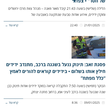
של חסד” • צפו🎥
הלילה (שלישי) בשעה 21:43 קיבל מאור וזאנה – מנהל צוות מרכז ירושלים
ומוקדן ידידים, אירוע אודות טבעת שנתקעה באצבעה של
21/01/2025
22:40
קרא עוד ←
פסגת זאב: תינוק ננעל בשגגה ברכב, מתנדב ידידים
חילץ אותו בשלום • בידידים קוראים להורים לאמץ
“כלל מפתח”
הבוקר (חמישי) בשעה 7:50 התקבלה קריאה במוקד ידידים אודות תינוק כבן
שנה שננעל בשגגה ברכב לעיני אמו, ברחוב מחנה יצחק,
09/01/2025
8:36
קרא עוד ←