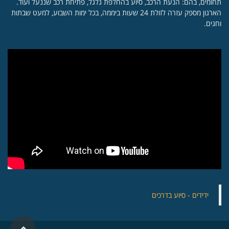
תחומים, בהם: הנעת הרכב, סיוע בהחלפת גלגל, פתיחת רכב שננעל ועוד.
הארגון מספק עזרה לזולת 24 שעות ביממה, בכל ימות השבוע, למעט שבתות
וחגים.
‏ידידים - סיוע בדרכים
גלילה