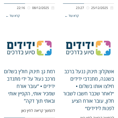
22:16
08/12/2025
23:27
25/12/2025
קרא עוד ←
קרא עוד ←
אשקלון: תינוק ננעל ברכב
רמת גן: תינוק חולץ בשלום
בשגגה, מתנדבי ידידים
מרכב נעול על ידי מתנדב
חילצו אותו בשלום •
ידידים • “עובר אורח
״לאחר שכבר חשבו לשבור
שמכיר אותי, הקפיץ אותי
חלון, עובר אורח הציע
ובאתי תוך דקה”
לפנות לידידים״
להמשך קריאה לחץ כאן
להמשך קריאה לחץ כאן