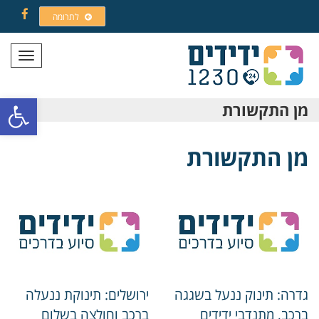
לתרומה
Facebook
תפריט
פתח סרגל
מן התקשורת
מן התקשורת
גדרה: תינוק ננעל בשגגה
ירושלים: תינוקת ננעלה
ברכב, מתנדבי ידידים
ברכב וחולצה בשלום