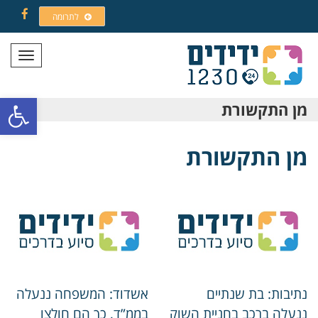
לתרומה
Facebook
תפריט
פתח סרגל
מן התקשורת
מן התקשורת
נתיבות: בת שנתיים
אשדוד: המשפחה ננעלה
ננעלה ברכב בחניית השוק
בממ”ד, כך הם חולצו